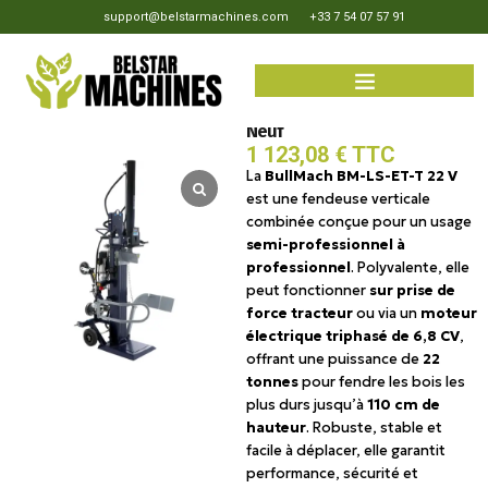
support@belstarmachines.com
+33 7 54 07 57 91
BullMach BM-LS-ET-T 22 V –
Fendeuse à bois hybride –
Neuf
1 123,08
€
TTC
La
BullMach BM-LS-ET-T 22 V
est une fendeuse verticale
combinée conçue pour un usage
semi-professionnel à
professionnel
. Polyvalente, elle
peut fonctionner
sur prise de
force tracteur
ou via un
moteur
électrique triphasé de 6,8 CV
,
offrant une puissance de
22
tonnes
pour fendre les bois les
plus durs jusqu’à
110 cm de
hauteur
. Robuste, stable et
facile à déplacer, elle garantit
performance, sécurité et