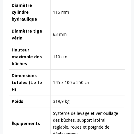
Diamètre
cylindre
115 mm
hydraulique
Diamètre tige
63 mm
vérin
Hauteur
maximale des
110 cm
bûches
Dimensions
totales (L x l x
145 x 100 x 250 cm
H)
Poids
319,9 kg
Système de levage et verrouillage
des bûches, support latéral
Équipements
réglable, roues et poignée de
déplacement