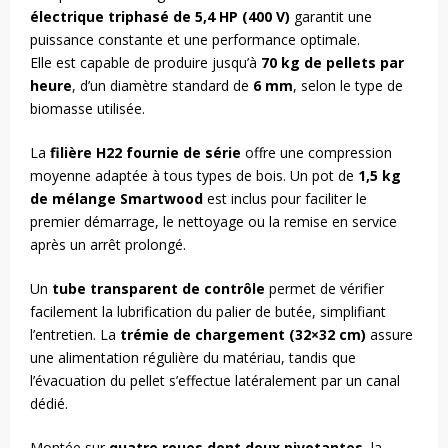
électrique triphasé de 5,4 HP (400 V)
garantit une
puissance constante et une performance optimale.
Elle est capable de produire jusqu’à
70 kg de pellets par
heure
, d’un diamètre standard de
6 mm
, selon le type de
biomasse utilisée.
La
filière H22 fournie de série
offre une compression
moyenne adaptée à tous types de bois. Un pot de
1,5 kg
de mélange Smartwood
est inclus pour faciliter le
premier démarrage, le nettoyage ou la remise en service
après un arrêt prolongé.
Un
tube transparent de contrôle
permet de vérifier
facilement la lubrification du palier de butée, simplifiant
l’entretien. La
trémie de chargement (32×32 cm)
assure
une alimentation régulière du matériau, tandis que
l’évacuation du pellet s’effectue latéralement par un canal
dédié.
Montée sur
quatre roues dont deux pivotantes
, la