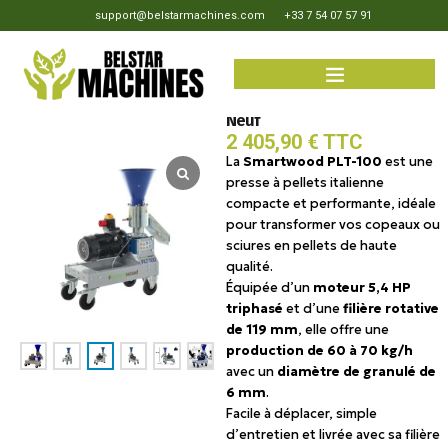
support@belstarmachines.com
+33 7 54 07 57 91
Smartwood PLT-100 – Presse à
pellets électrique Triphasée-
Neuf
2 405,90
€
TTC
La
Smartwood PLT-100
est une
presse à pellets italienne
compacte et performante, idéale
pour transformer vos copeaux ou
sciures en pellets de haute
qualité.
Équipée d’un
moteur 5,4 HP
triphasé
et d’une
filière rotative
de 119 mm
, elle offre une
production de 60 à 70 kg/h
avec un
diamètre de granulé de
6 mm
.
Facile à déplacer, simple
d’entretien et livrée avec sa filière