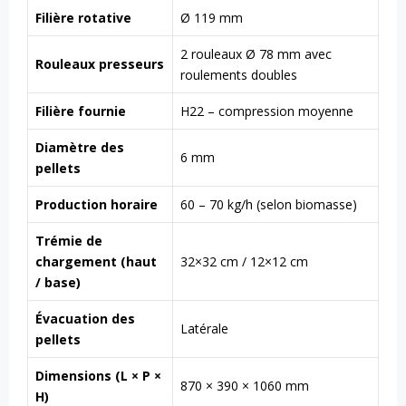
Filière rotative
Ø 119 mm
2 rouleaux Ø 78 mm avec
Rouleaux presseurs
roulements doubles
Filière fournie
H22 – compression moyenne
Diamètre des
6 mm
pellets
Production horaire
60 – 70 kg/h (selon biomasse)
Trémie de
chargement (haut
32×32 cm / 12×12 cm
/ base)
Évacuation des
Latérale
pellets
Dimensions (L × P ×
870 × 390 × 1060 mm
H)