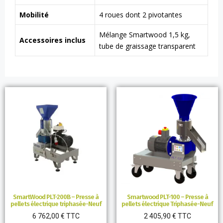
Mobilité
4 roues dont 2 pivotantes
Mélange Smartwood 1,5 kg,
Accessoires inclus
tube de graissage transparent
SmartWood PLT-200B – Presse à
Smartwood PLT-100 – Presse à
pellets électrique triphasée-Neuf
pellets électrique Triphasée-Neuf
6 762,00
€
TTC
2 405,90
€
TTC