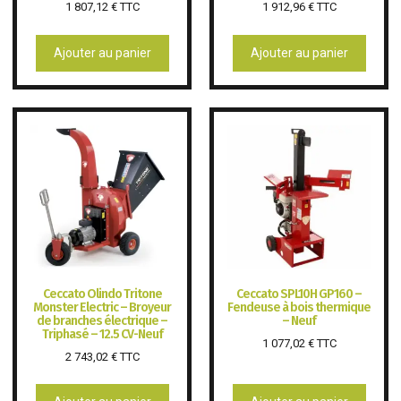
1 807,12
€
TTC
1 912,96
€
TTC
Ajouter au panier
Ajouter au panier
Ceccato Olindo Tritone
Ceccato SPL10H GP160 –
Monster Electric – Broyeur
Fendeuse à bois thermique
de branches électrique –
– Neuf
Triphasé – 12.5 CV-Neuf
1 077,02
€
TTC
2 743,02
€
TTC