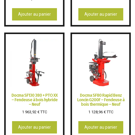
Ajouter au panier
Ajouter au panier
Docma SF130 380 + PTO XX
Docma SF80 Rapid Benz
– Fendeuse à bois hybride
Loncin G200F – Fendeuse à
– Neuf
bois thermique – Neuf
1 963,92
€
TTC
1 128,96
€
TTC
Ajouter au panier
Ajouter au panier