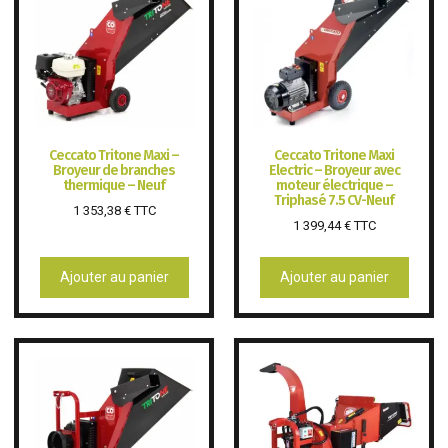
Ceccato Tritone Maxi –
Ceccato Tritone Maxi
Broyeur de branches
Electric – Broyeur avec
thermique – Neuf
moteur électrique –
Triphasé 7.5 CV-Neuf
1 353,38
€
TTC
1 399,44
€
TTC
Ajouter au panier
Ajouter au panier