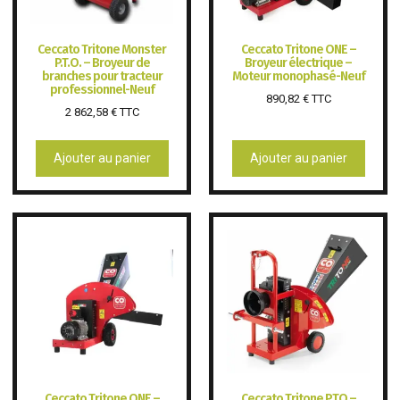
Ceccato Tritone Monster
Ceccato Tritone ONE –
P.T.O. – Broyeur de
Broyeur électrique –
branches pour tracteur
Moteur monophasé-Neuf
professionnel-Neuf
890,82
€
TTC
2 862,58
€
TTC
Ajouter au panier
Ajouter au panier
Ceccato Tritone ONE –
Ceccato Tritone PTO –