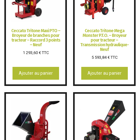
Ceccato Tritone Maxi PTO –
Ceccato Tritone Mega
Broyeur de branches pour
Monster P.T.O. – Broyeur
tracteur – Raccord 3 points
pour tracteur –
– Neuf
Transmission hydraulique-
Neuf
1 293,60
€
TTC
5 593,84
€
TTC
Ajouter au panier
Ajouter au panier