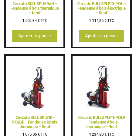
Ceccato BULL SPL16R4H –
Ceccato BULL SPLE10-POL –
Fendeuse à bois thermique
Fendeuse à bois électrique
– Neuf
– Neuf
1 502,34
€
TTC
1 114,26
€
TTC
Ajouter au panier
Ajouter au panier
Ceccato BULL SPLE10-
Ceccato BULL SPLE11-POLH
POLGP – Fendeuse à bois
– Fendeuse à bois
thermique – Neuf
thermique – Neuf
1 075,06
€
TTC
1 234,80
€
TTC