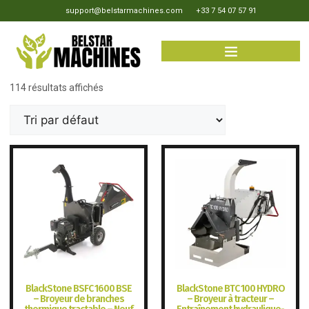
support@belstarmachines.com
+33 7 54 07 57 91
114 résultats affichés
BlackStone BSFC 1600 BSE
BlackStone BTC 100 HYDRO
– Broyeur de branches
– Broyeur à tracteur –