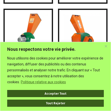
Nous respectons votre vie privée.
Nous utilisons des cookies pour améliorer votre expérience de
FBC BIO.M5.30 – Broyeur
FBC BIO.S2.MC – Broyeur de
électrique professionnel –
branches pour motoculteur
navigation, diffuser des publicités ou des contenus
2200W-Neuf
-Neuf
personnalisés et analyser notre trafic. En cliquant sur « Tout
660,52
€
TTC
679,14
€
TTC
accepter », vous consentez à notre utilisation des
cookies.
Politique relative aux cookies
Ajouter au panier
Ajouter au panier
Accepter Tout
Tout Rejeter