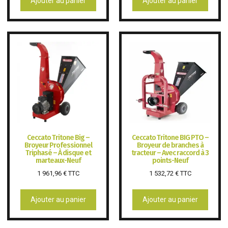
Ajouter au panier
Ajouter au panier
Ceccato Tritone Big –
Ceccato Tritone BIG PTO –
Broyeur Professionnel
Broyeur de branches à
Triphasé – À disque et
tracteur – Avec raccord à 3
marteaux-Neuf
points-Neuf
1 961,96
€
TTC
1 532,72
€
TTC
Ajouter au panier
Ajouter au panier