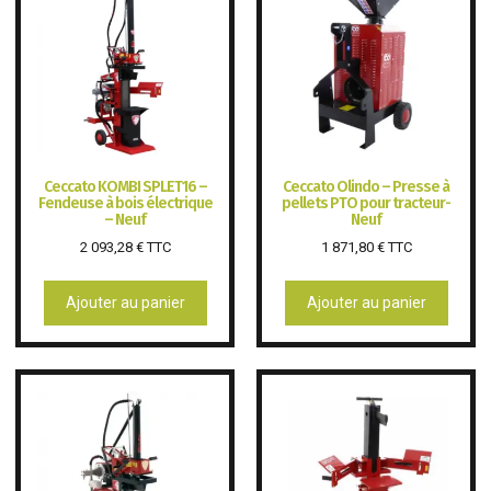
Ceccato KOMBI SPLET16 –
Ceccato Olindo – Presse à
Fendeuse à bois électrique
pellets PTO pour tracteur-
– Neuf
Neuf
2 093,28
€
TTC
1 871,80
€
TTC
Ajouter au panier
Ajouter au panier