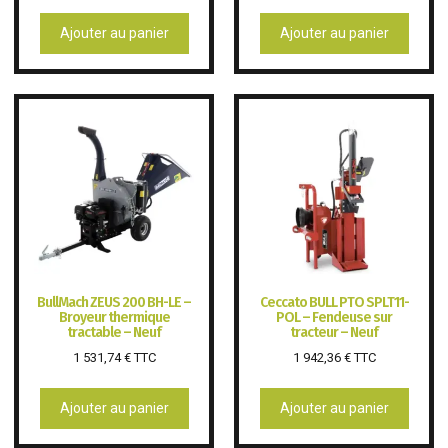
Ajouter au panier
Ajouter au panier
BullMach ZEUS 200 BH-LE –
Ceccato BULL PTO SPLT11-
Broyeur thermique
POL – Fendeuse sur
tractable – Neuf
tracteur – Neuf
1 531,74
€
TTC
1 942,36
€
TTC
Ajouter au panier
Ajouter au panier