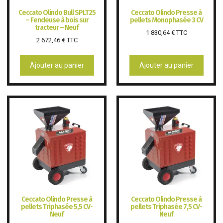
Ceccato Olindo Bull SPLT25
Ceccato Olindo Presse à
– Fendeuse à bois sur
pellets Monophasée 3 CV
tracteur – Neuf
1 830,64
€
TTC
2 672,46
€
TTC
Ajouter au panier
Ajouter au panier
Ceccato Olindo Presse à
Ceccato Olindo Presse à
pellets Triphasée 5,5 CV-
pellets Triphasée 7,5 CV-
Neuf
Neuf