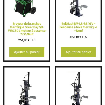
Broyeur de branches
BullMach BM-LS-BS 16 V –
thermique GreenBay GB-
Fendeuse à bois thermique
WRC 50 L moteur à essence
– Neuf
7 CV-Neuf
873,18
€
TTC
251,86
€
TTC
Ajouter au panier
Ajouter au panier