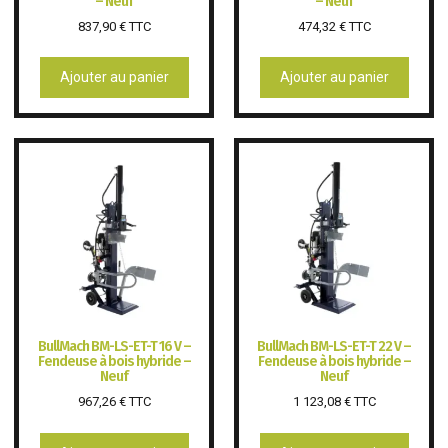
– Neuf
– Neuf
837,90
€
TTC
474,32
€
TTC
Ajouter au panier
Ajouter au panier
BullMach BM-LS-ET-T 16 V –
BullMach BM-LS-ET-T 22 V –
Fendeuse à bois hybride –
Fendeuse à bois hybride –
Neuf
Neuf
967,26
€
TTC
1 123,08
€
TTC