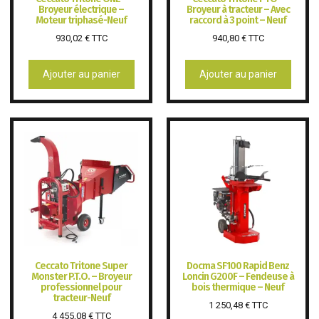
Broyeur électrique –
Broyeur à tracteur – Avec
Moteur triphasé-Neuf
raccord à 3 point – Neuf
930,02
€
TTC
940,80
€
TTC
Ajouter au panier
Ajouter au panier
Ceccato Tritone Super
Docma SF100 Rapid Benz
Monster P.T.O. – Broyeur
Loncin G200F – Fendeuse à
professionnel pour
bois thermique – Neuf
tracteur-Neuf
1 250,48
€
TTC
4 455,08
€
TTC