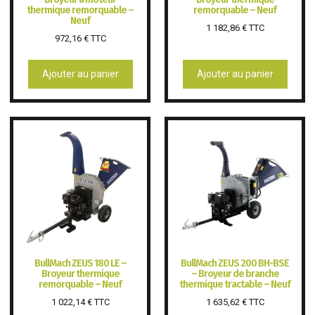
thermique remorquable –
remorquable – Neuf
Neuf
1 182,86
€
TTC
972,16
€
TTC
Ajouter au panier
Ajouter au panier
BullMach ZEUS 180 LE –
BullMach ZEUS 200 BH-BSE
Broyeur thermique
– Broyeur de branche
remorquable – Neuf
thermique tractable – Neuf
1 022,14
€
TTC
1 635,62
€
TTC