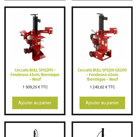
Ceccato BULL SPL12FH –
Ceccato BULL SPL12H GX200
Fendeuse à bois thermique
– Fendeuse à bois
– Neuf
thermique – Neuf
1 509,20
€
TTC
1 243,62
€
TTC
Ajouter au panier
Ajouter au panier