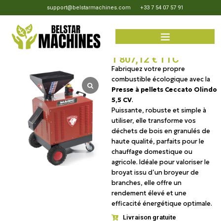
support@belstarmachines.com
+33 7 54 07 57 91
Ceccato Olindo Presse à
pellets Triphasée 5,5 CV-Neuf
1 807,12
€
TTC
Fabriquez votre propre
combustible écologique avec la
Presse à pellets Ceccato Olindo
5,5 CV
.
Puissante, robuste et simple à
utiliser, elle transforme vos
déchets de bois en granulés de
haute qualité, parfaits pour le
chauffage domestique ou
agricole. Idéale pour valoriser le
broyat issu d’un broyeur de
branches, elle offre un
rendement élevé et une
efficacité énergétique optimale.
Livraison gratuite