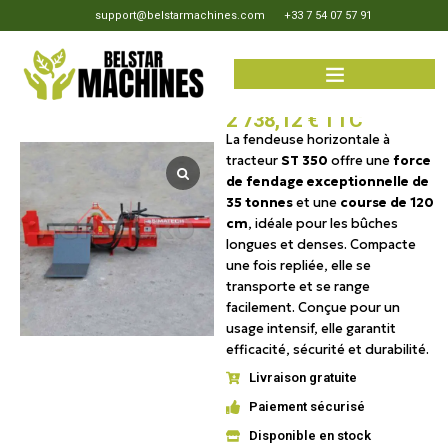
support@belstarmachines.com
+33 7 54 07 57 91
Simatech ST 350 – Fendeuse
sur tracteur – Neuf
2 738,12
€
TTC
La fendeuse horizontale à
tracteur
ST 350
offre une
force
de fendage exceptionnelle de
35 tonnes
et une
course de 120
cm
, idéale pour les bûches
longues et denses. Compacte
une fois repliée, elle se
transporte et se range
facilement. Conçue pour un
usage intensif, elle garantit
efficacité, sécurité et durabilité.
Livraison gratuite
Paiement sécurisé
Disponible en stock