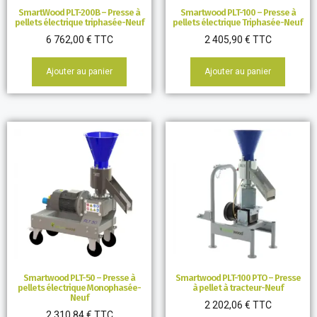
SmartWood PLT-200B – Presse à
Smartwood PLT-100 – Presse à
pellets électrique triphasée-Neuf
pellets électrique Triphasée-Neuf
6 762,00
€
TTC
2 405,90
€
TTC
Ajouter au panier
Ajouter au panier
Smartwood PLT-50 – Presse à
Smartwood PLT-100 PTO – Presse
pellets électrique Monophasée-
à pellet à tracteur-Neuf
Neuf
2 202,06
€
TTC
2 310,84
€
TTC