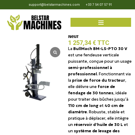
support@belstarmachines.com
+33 7 54 07 57 91
BullMach BM-LS-PTO 30 V –
Fendeuse à bois sur tracteur –
Neuf
1 257,34
€
TTC
La
BullMach BM-LS-PTO 30 V
est une fendeuse verticale
puissante, conçue pour un usage
semi-professionnel à
professionnel
. Fonctionnant via
la
prise de force du tracteur
,
elle délivre une
force de
fendage de 30 tonnes
, idéale
pour traiter des bûches jusqu’à
110 cm de long
et
40 cm de
diamètre
. Robuste, stable et
pratique à déplacer, elle intègre
un
réservoir d’huile de 30 L
et
un
système de levage des