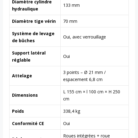
Diamètre cylindre
133 mm
hydraulique
Diamètre tige vérin
70 mm
Système de levage
Oui, avec verrouillage
de bûches
Support latéral
Oui
réglable
3 points – Ø 21 mm /
Attelage
espacement 6,8 cm
L 155 cm × l 100 cm × H 250
Dimensions
cm
Poids
338,4 kg
Conformité CE
Oui
Roues intégrées + roue