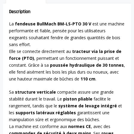
Description
La
fendeuse BullMach BM-LS-PTO 30 V
est une machine
performante et fiable, pensée pour les utilisateurs
exigeants souhaitant fendre de grandes quantités de bois
sans effort.
Elle se connecte directement au
tracteur via la prise de
force (PTO)
, permettant un fonctionnement puissant et
constant. Grâce à sa
poussée hydraulique de 30 tonnes
,
elle fend aisément les bois les plus durs ou noueux, avec
une hauteur maximale de bûches de
110 cm
.
Sa
structure verticale
compacte assure une grande
stabilité durant le travail. Le
piston pliable
facilite le
rangement, tandis que le
système de levage intégré
et
les
supports latéraux réglables
garantissent une
manipulation sûre et ergonomique des bûches.
La machine est conforme aux
normes CE
, avec des
commandes de sécurité à deux mains
. Ses
roues