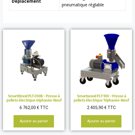
Déplacement
pneumatique réglable
SmartWood PLT-200B – Presse à
Smartwood PLT-100 – Presse à
pellets électrique triphasée-Neuf
pellets électrique Triphasée-Neuf
6 762,00
€
TTC
2 405,90
€
TTC
Ajouter au panier
Ajouter au panier