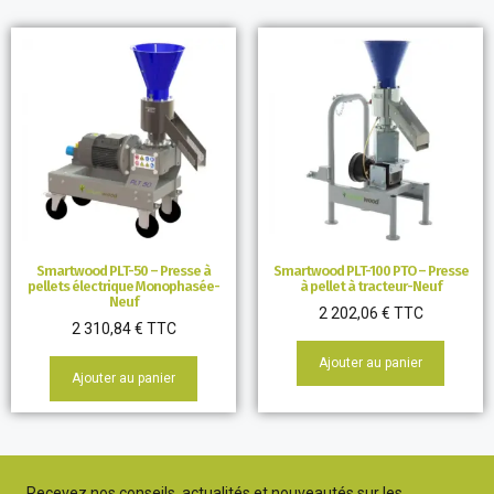
Smartwood PLT-50 – Presse à
Smartwood PLT-100 PTO – Presse
pellets électrique Monophasée-
à pellet à tracteur-Neuf
Neuf
2 202,06
€
TTC
2 310,84
€
TTC
Ajouter au panier
Ajouter au panier
Recevez nos conseils, actualités et nouveautés sur les