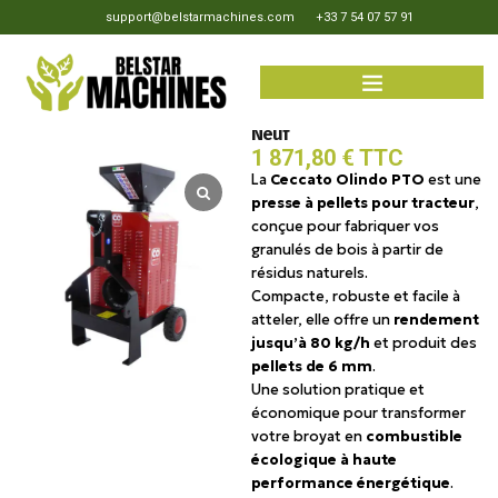
support@belstarmachines.com
+33 7 54 07 57 91
Ceccato Olindo – Presse à
pellets PTO pour tracteur-
Neuf
1 871,80
€
TTC
La
Ceccato Olindo PTO
est une
presse à pellets pour tracteur
,
conçue pour fabriquer vos
granulés de bois à partir de
résidus naturels.
Compacte, robuste et facile à
atteler, elle offre un
rendement
jusqu’à 80 kg/h
et produit des
pellets de 6 mm
.
Une solution pratique et
économique pour transformer
votre broyat en
combustible
écologique à haute
performance énergétique
.