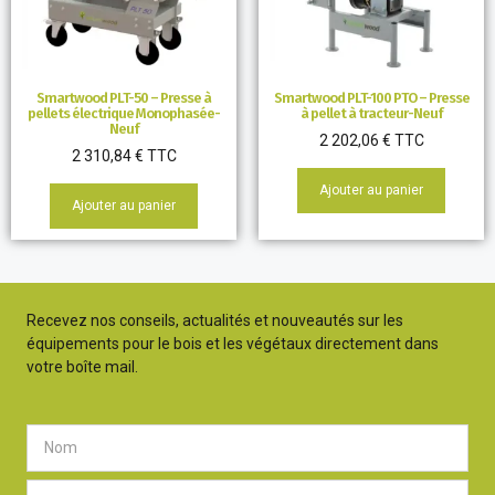
Smartwood PLT-50 – Presse à
Smartwood PLT-100 PTO – Presse
pellets électrique Monophasée-
à pellet à tracteur-Neuf
Neuf
2 202,06
€
TTC
2 310,84
€
TTC
Ajouter au panier
Ajouter au panier
Recevez nos conseils, actualités et nouveautés sur les
équipements pour le bois et les végétaux directement dans
votre boîte mail.